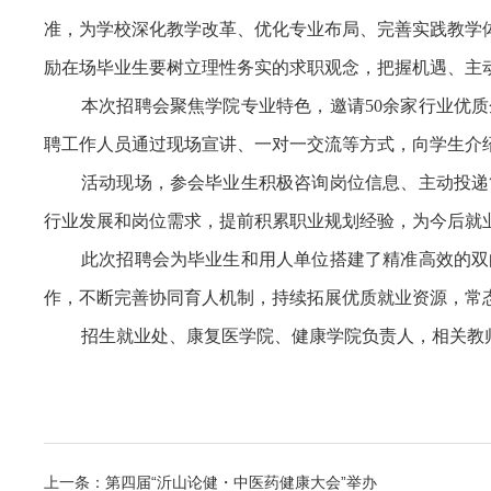
准，为学校深化教学改革、优化专业布局、完善实践教学
励在场毕业生要树立理性务实的求职观念，把握机遇、主
本次招聘会聚焦学院专业特色，邀请50余家行业优
聘工作人员通过现场宣讲、一对一交流等方式，向学生介
活动现场，参会毕业生积极咨询岗位信息、主动投递
行业发展和岗位需求，提前积累职业规划经验，为今后就
此次招聘会为毕业生和用人单位搭建了精准高效的双
作，不断完善协同育人机制，持续拓展优质就业资源，常
招生就业处、康复医学院、健康学院负责人，相关教师
上一条：第四届“沂山论健・中医药健康大会”举办