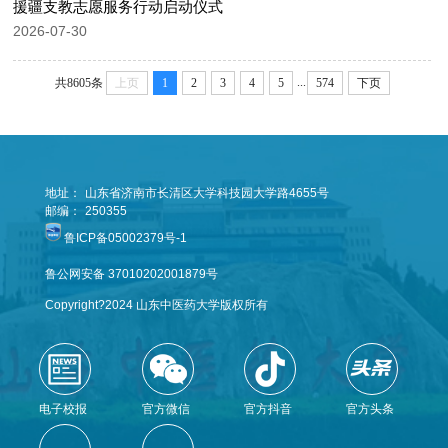
援疆支教志愿服务行动启动仪式
2026-07-30
...
共8605条
上页
1
2
3
4
5
574
下页
地址：
山东省济南市长清区大学科技园大学路4655号
邮编：
250355
鲁ICP备05002379号-1
鲁公网安备 37010202001879号
Copyright?2024 山东中医药大学版权所有
电子校报
官方微信
官方抖音
官方头条