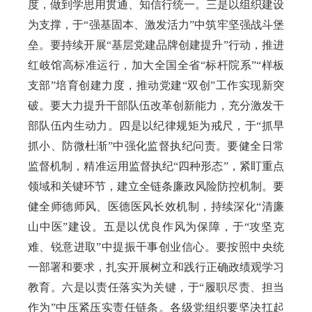
度，做到学思用贯通、知信行统一。三是以组织建设
为支撑，于“强基固本、激发活力”中筑牢坚强战斗堡
垒。要
持续开展“基层党建品牌创建提升”行动，推进
红岐馆高标准运行，加大全国全省“标杆院系”“样板
支部”培育创建力度，推动党建“双创”工作实现新突
破。
要大力提升干部队伍改革创新能力，充分
激发干
部队伍内生动力。四是以纪律规矩为戒尺，于“抓早
抓小、防微杜渐”中强化监督执纪问责。要健全日常
监督机制，精准运用监督执纪“四种形态”，紧盯重点
领域和关键环节，建立全链条廉政风险防控机制。要
健全师德师风、医德医风长效机制，持续深化“清廉
山中医”建设。五是以优良作风为保障，于“攻坚克
难、锐意进取”中提振干事创业信心。要按照中央统
一部署和要求，扎实开展树立和践行正确政绩观学习
教育。六是以责任落实为关键，于“履职尽责、担当
作为”中压紧压实责任链条。
各级党组织要坚决扛起