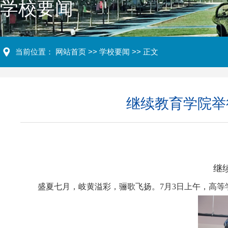
学校要闻
当前位置：
网站首页
>>
学校要闻
>> 正文
继续教育学院举
继
盛夏七月，岐黄溢彩，骊歌飞扬。
7
月
3
日上午，高等