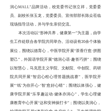
润心
MALL
”品牌活动，校党委书记张立祥，党委委
员、副校长张玉龙，党委委员、宣传部部长陈众莅临
现场指导活动，并与学生亲切交流。
本次活动以“形神共养，健康第一”为主题，由学
生工作处联合各学院共同举办。活动设有
余个体验
20
展位，围绕以德育心，中医学院开展“茶香疗愈·拼图
塑己”，外国语学院开展“德润心语·趣答巧拼”；围绕
以智慧心，马克思主义学院、文献院、中创院、药研
院共同开展“智启心程心理答题挑战赛”，医学院开
展“‘纸’为你开心·‘智’愈好心晴”；围绕以体强心，健
康学院开展“乐享趣运动·健体亦润心”，学生心理健
康教育中心开展“达和安神操打卡”；围绕以美润心，