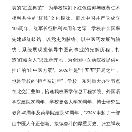
表的“红医典范”，为学校镌刻下红色信仰与岐黄仁术
相融共生的“红岐”文化根脉。值此中国共产党成立
周年、红军长征胜利
周年之际，学校在全国率
105
90
先建成红岐馆，以党史为脉络、以中医药发展为轴
线，系统展现党领导中医药事业的光辉历程，打
造“红岐育人”思政新阵地，为全国中医药院校提供可
推广的“山中医方案”。
年是“十五五”开局之年，
2026
也是学校的“担当奋进年”，学校一系列重大办学节点
在此交汇叠加，恰逢我校医学信息工程学院、外国语
学院建院
周年、学校更名大学
周年、博士研究生
20
30
教育
40
周年及药学院建院
周年，“
”串起了一部
50
2345
山中医人守正创新、接续奋斗的厚重历史。张立祥表