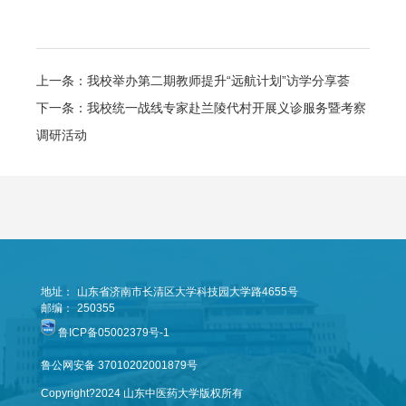
上一条：我校举办第二期教师提升“远航计划”访学分享荟
下一条：我校统一战线专家赴兰陵代村开展义诊服务暨考察
调研活动
地址：
山东省济南市长清区大学科技园大学路4655号
邮编：
250355
鲁ICP备05002379号-1
鲁公网安备 37010202001879号
Copyright?2024 山东中医药大学版权所有