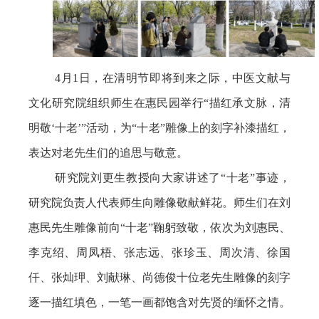
4月1日，在清明节即将到来之际，中医文献与
文化研究院组织师生在惠民园举行“描红承文脉，清
明敬‘十老’”活动，为“十老”雕像上的刻字补漆描红，
表达对老先生们的追思与敬意。
研究院刘更生教授向大家讲述了“十老”事迹，
研究院负责人代表师生向雕像敬献鲜花。师生们在刘
惠民先生雕像前向“十老”鞠躬致敬
，依次为刘惠民、
李克绍、周凤梧、张志远、张珍玉、周次清、徐国
仟、张灿玾、刘献琳、尚德俊十位老先生雕像的刻字
逐一描红填色，一笔一画都饱含对先贤的缅怀之情。