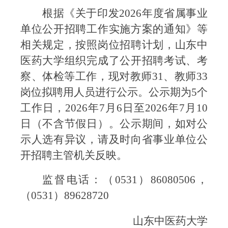
根据
《关于印发
202
6
年度省属事业
单位公开招聘工作实施方案的通知》
等
相关规定，
按照岗位招聘计划，山东中
医药大学组织完成了公开招聘考试、考
察、体检等工作，现对
教师
31
、教师
33
岗位
拟聘用人员进行公示。公示期为
5
个
工作日，
20
2
6
年
7
月
6
日至
202
6
年
7
月
10
日（不含节假日）。公示期间，如对公
示人选有异议，请及时向省事业单位公
开招聘主管机关反映。
监督电话：（
0531
）
86080506
，
（
0531
）
89628
7
2
0
山东中医药大学