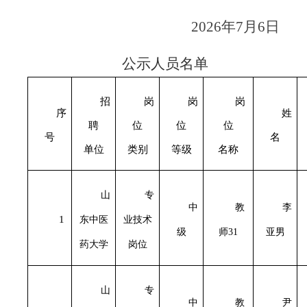
20
2
6
年
7
月
6
日
公示人员名单
招
岗
岗
岗
序
姓
聘
位
位
位
号
名
单位
类别
等级
名称
山
专
中
教
李
1
东中医
业技术
级
师
31
亚男
药大学
岗位
山
专
中
教
尹