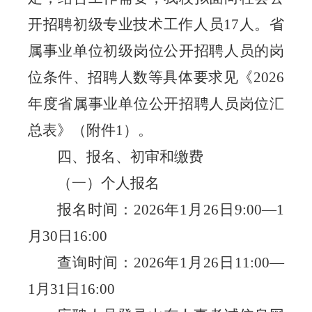
开招聘初级专业技术工作人员
1
7
人。省
属事业单位初级岗位公开招聘人员的岗
位条件、招聘人数等具体要求见《
202
6
年度省属事业单位公开招聘人员岗位汇
总表》（附件
1
）。
四
、报名、初审和缴费
（一）个人报名
报名时间：
2026
年
1
月
26
日
9:00—1
月
30
日
16:00
查询时间：
2026
年
1
月
26
日
11:00—
1
月
31
日
16:00