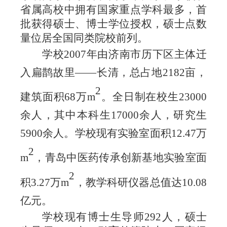
省属高校中拥有国家重点学科最多，首
批获得硕士、博士学位授权，硕士点数
量位居全国同类院校前列。
学校
2007
年由济南市历下区主体迁
入扁鹊故里
——长清，总占地
2182
亩，
2
建筑面积
68
万
m
。全日制在校生
23000
余人，其中本科生
17000
余人，研究生
5900
余人。学校现有实验室面积
12.47
万
2
m
，青岛中医药传承创新基地实验室面
2
积
3.27
万
m
，教学科研仪器总值达
10
.08
亿元。
学校现有博士生导师
292
人，硕士