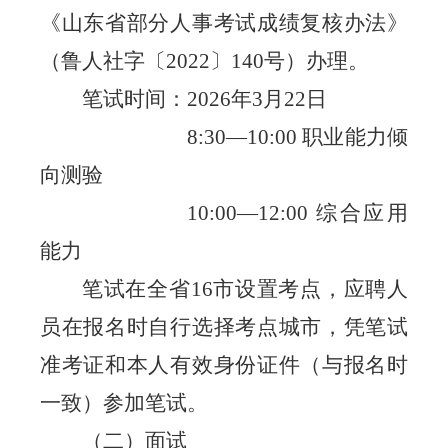
《山东省部分人事考试成绩复核办法》
（鲁人社字〔
2022
〕
140
号）办理。
笔试时间：
202
6
年
3
月
22
日
8:30—10:00
职业能力倾
向测验
10:00—12:00
综合应用
能力
笔试在全省
16
市设置考点，应聘人
员在报名时自行选择考点城市，凭笔试
准考证和本人有效身份证件（与报名时
一致）参加笔试。
（二）面试