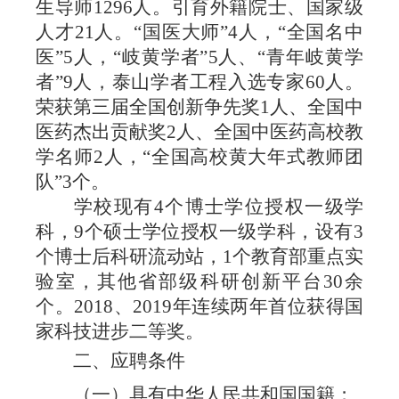
生导师
1296
人。引育外籍院士、国家级
人才
21
人。
“国医大师”
4
人，
“全国名中
医”
5
人，
“岐黄学者”
5
人、
“青年岐黄学
者”
9
人，泰山学者工程入选专家
60
人。
荣获第三届全国创新争先奖
1
人、全国中
医药杰出贡献奖
2
人、全国中医药高校教
学名师
2
人，
“全国高校黄大年式教师团
队”
3
个。
学校现有
4
个博士学位授权一级学
科，
9
个硕士学位授权一级学科，设有
3
个博士后科研流动站，
1
个教育部重点实
验室，其他省部级科研创新平台
30
余
个。
2018
、
2019
年连续两年首位获得国
家科技进步二等奖。
二
、应聘条件
（一）具有中华人民共和国国籍；