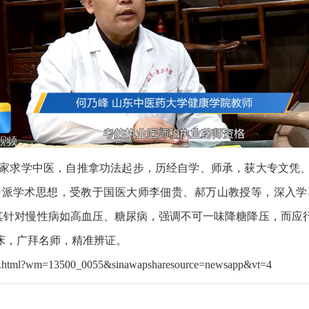
家求学中医，自推拿功法起步，历经自学、师承，获大专文凭
门派学术思想，受教于国医大师李佃贵、郝万山教授等，深入学
尤其针对慢性病如高血压、糖尿病，强调不可一味降糖降压，而
床，广拜名师，精准辨证。
rdcq.html?wm=13500_0055&sinawapsharesource=newsapp&vt=4