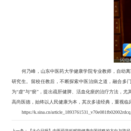
何乃峰，山东中医药大学健康学院专业教师，自幼离
研究生。留校任教后，不断探索中医治病之道，融合多
为“虚”与“瘀”，提出疏肝健脾、活血化瘀的治疗方法，
高尚医德，始终以人民健康为本，其次多读经典，重视临
https://k.sina.cn/article_1893761531_v70e081fb02002
上一条：【大众日报】中医药学科赋能健康中国战略的方向与路径